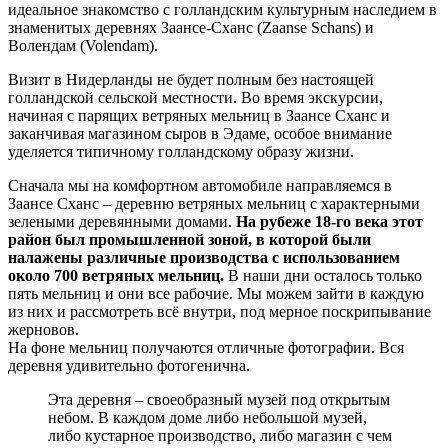
идеальное знакомство с голландским культурным наследием в
знаменитых деревнях Заансе-Сханс (Zaanse Schans) и
Волендам (Volendam).
Визит в Нидерланды не будет полным без настоящей
голландской сельской местности. Во время экскурсии,
начиная с парящих ветряных мельниц в Заансе Сханс и
заканчивая магазином сыров в Эдаме, особое внимание
уделяется типичному голландскому образу жизни.
Сначала мы на комфортном автомобиле направляемся в
Заансе Сханс – деревню ветряных мельниц с характерными
зелеными деревянными домами.
На рубеже 18-го века этот
район был промышленной зоной, в которой были
налажены различные производства с использованием
около 700 ветряных мельниц.
В наши дни осталось только
пять мельниц и они все рабочие. Мы можем зайти в каждую
из них и рассмотреть всё внутри, под мерное поскрипывание
жерновов.
На фоне мельниц получаются отличные фотографии. Вся
деревня удивительно фотогенична.
Эта деревня – своеобразный музей под открытым
небом. В каждом доме либо небольшой музей,
либо кустарное производство, либо магазин с чем