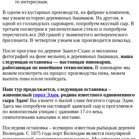
то интересным.
В одном из кустарных производств, на фабрике кломпенов,
мы узнаем историю деревянных башмаков. На другом, в
одной из голландских сыроварен, попробуем вкусный сыр. В
третьем посмотрим в увеличительное стекло и попробуем
пересчитать все 268 граней у знаменитого антверпенского
бриллианта. В четвертом узнаем как производится шоколад.
После прогулки по деревне Заансе-Сханс и миллиона
фотографий на фоне мельниц в деревянных башмаках,
наша
следующая остановка — настоящая пивоварня,
работающая по новейшим технологиям.
В пивоварне мы
можем посмотреть на процесс производства пива, можем
выпить пива и/или пообедать.
Наш тур продолжается, следующая остановка –
живописный
город Эдам
, родина известного одноименного
сыра Эдам!
Вы узнаете о былой славе богатого города Эдам.
Здесь мы попробуем настоящий эдамский сыр и прогуляемся
по живописным улицам с зданиями 17-го века,
симпатичными каналами и мостами.
Последняя остановка – всемирно известная рыбацкая деревня
Волендам. С 1875 года порт Волендам является популярной
туристической достопримечательностью. Мы отведаем сельди