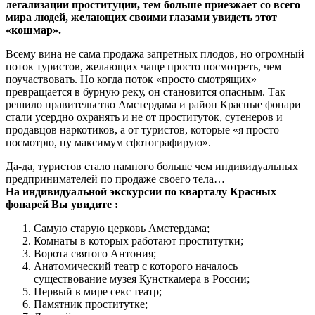
легализации проституции, тем больше приезжает со всего
мира людей, желающих своими глазами увидеть этот
«кошмар».
Всему вина не сама продажа запретных плодов, но огромный
поток туристов, желающих чаще просто посмотреть, чем
поучаствовать. Но когда поток «просто смотрящих»
превращается в бурную реку, он становится опасным. Так
решило правительство Амстердама и район Красные фонари
стали усердно охранять и не от проституток, сутенеров и
продавцов наркотиков, а от туристов, которые «я просто
посмотрю, ну максимум сфотографирую».
Да-да, туристов стало намного больше чем индивидуальных
предпринимателей по продаже своего тела…
На индивидуальной экскурсии по кварталу Красных
фонарей Вы увидите :
Самую старую церковь Амстердама;
Комнаты в которых работают проститутки;
Ворота святого Антония;
Анатомический театр с которого началось
существование музея Кунсткамера в России;
Первый в мире секс театр;
Памятник проститутке;