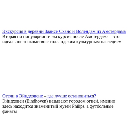
Экскурсия в деревни Заансе-Сханс и Волендам из Амстердама
Вторая по популярности экскурсия после Амстердама – это
идеальное знакомство с голландским культурным наследием
Отели в Эйндховене – где лучше остановиться?
Эйндховен (Eindhoven) называют городом огней, именно
здесь находится знаменитый музей Philips, а футбольные
фанаты