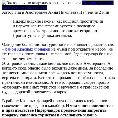
Индивидуальные
экскурсии в Амстердаме
Автор
Гид в Амстердаме Анна Николаева
На чтение
2 мин
Нидерландские законы, касающиеся проституции
и наркотиков трансформируются в последнее
время очень быстро и достаточно категорично.
Проституция ещё пока легальна.
Ожидание большинства туристов не совпадает с реальностью
–
район Красных Фонарей
не музей под открытым небом, не
театральная постановка и не флешмоб. Здесь гораздо больше
«нельзя» чем «можно».
Этот район сейчас самое безопасное место в Амстердаме. А
когда-то сюда опасно было заходить даже днём. За последние
лет десять многое изменилось – здесь нет преступности,
вертепа и разврата. Встретить продавцов тяжёлых наркотиков
практически невозможно, А те кто продают, скорее просто
«разводят» наивных туристов и вручают им грам сахарной
пудры, дорогой получается сахарок.
В районе Красных фонарей почти не осталось кофешопов
(заведения где продаётся канабис).
И чем чаще появляются
в правительстве Нидерландов предложения запретить
продажу канабиса туристам и остановить закон о