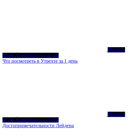
Dónde ir
desde Ámsterdam por un día
Что посмотреть в Утрехте за 1 день
Dónde ir
desde Ámsterdam por un día
Достопримечательности Лейдена