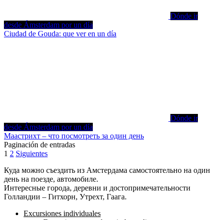
Dónde ir
desde Ámsterdam por un día
Ciudad de Gouda: que ver en un día
Dónde ir
desde Ámsterdam por un día
Маастрихт – что посмотреть за один день
Paginación de entradas
1
2
Siguientes
Куда можно съездить из Амстердама самостоятельно на один
день на поезде, автомобиле.
Интересные города, деревни и достопримечательности
Голландии – Гитхорн, Утрехт, Гаага.
Excursiones individuales