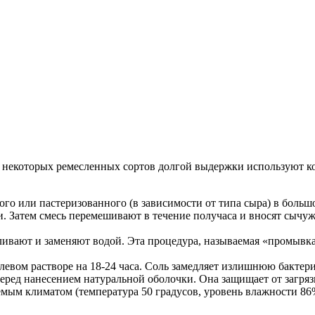
для некоторых ремесленных сортов долгой выдержки используют к
ого или пастеризованного (в зависимости от типа сыра) в боль
и. Затем смесь перемешивают в течение получаса и вносят сыч
ают и заменяют водой. Эта процедура, называемая «промывка тв
левом растворе на 18-24 часа. Соль замедляет излишнюю бактер
перед нанесением натуральной оболочки. Она защищает от загр
уемым климатом (температура 50 градусов, уровень влажности 