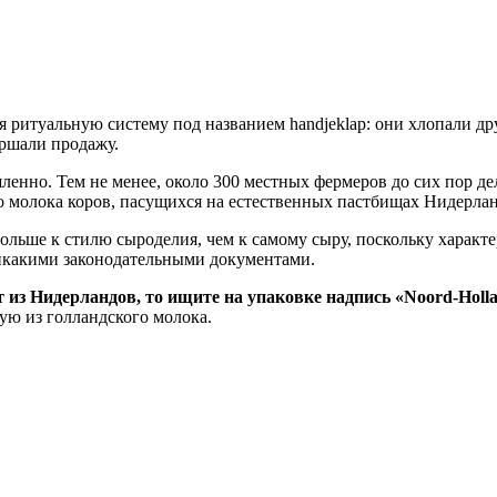
 ритуальную систему под названием handjeklap: они хлопали др
ершали продажу.
енно. Тем не менее, около 300 местных фермеров до сих пор де
 молока коров, пасущихся на естественных пастбищах Нидерлан
больше к стилю сыроделия, чем к самому сыру, поскольку характ
никакими законодательными документами.
 из Нидерландов, то ищите на упаковке надпись «Noord-Holla
ую из голландского молока.