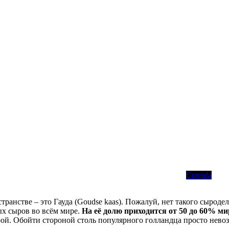
Comida
ранстве – это Гауда (Goudse kaas). Пожалуй, нет такого сыроде
ых сыров во всём мире.
На её долю приходится от 50 до 60% м
ой. Обойти стороной столь популярного голландца просто невозм