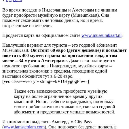
Во время поездки в Нидерланды и Амстердам не лишним
будет приобрести музейную карту (Museumkaart). Она
поможет сэкономить не только деньги, но и время,
потраченные на очереди.
Продается карта на официальном сайте
www.museumkaart.nl
.
Наилучший вариант для туриста – это годовой абонемент
MuseumKaart.
Он стоит 60 евро (детям дешевле) и позволяет
посетить 400 музеев страны на протяжении года, в том
числе – 34 музея в Амстердаме.
Даже если планируется
недолгое пребывание в Нидерландах, музейная карта –
значительная экономия: в среднем, посещение одной
выставки обходится тут в 6-20 евро.
[veo class=»veo-yt» string=»kVDHyg6gPbw»]
Также есть возможность приобрести музейную
карту на более ограниченное время у других
компаний. Но она себя не оправдывает, поскольку
стоит приблизительно столько же, сколько годовой
абонемент, и предоставляет меньше возможностей.
Из них можно выделить Амстердам City Pass
(
www.iamsterdam.com
). Она позволяет без денег попасть в