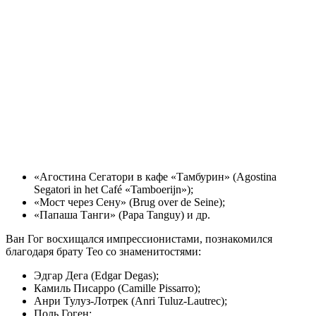
«Агостина Сегатори в кафе «Тамбурин» (Agostina
Segatori in het Café «Tamboerijn»);
«Мост через Сену» (Brug over de Seine);
«Папаша Танги» (Papa Tanguy) и др.
Ван Гог восхищался импрессионистами, познакомился
благодаря брату Тео со знаменитостями:
Эдгар Дега (Edgar Degas);
Камиль Писарро (Camille Pissarro);
Анри Тулуз-Лотрек (Anri Tuluz-Lautrec);
Поль Гоген;