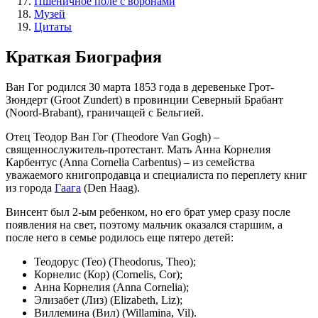
Пшеничное поле с воронами
Музей
Цитаты
Краткая Биография
Ван Гог родился 30 марта 1853 года в деревеньке Грот-
Зюндерт (Groot Zundert) в провинции Северный Брабант
(Noord-Brabant), граничащей с Бельгией.
Отец Теодор Ван Гог (Theodore Van Gogh) –
священнослужитель-протестант. Мать Анна Корнелия
Карбентус (Anna Cornelia Carbentus) – из семейства
уважаемого книгопродавца и специалиста по переплету книг
из города
Гаага
(Den Haag).
Винсент был 2-ым ребенком, но его брат умер сразу после
появления на свет, поэтому мальчик оказался старшим, а
после него в семье родилось еще пятеро детей:
Теодорус (Тео) (Theodorus, Theo);
Корнелис (Кор) (Cornelis, Cor);
Анна Корнелия (Anna Cornelia);
Элизабет (Лиз) (Elizabeth, Liz);
Виллемина (Вил) (Willamina, Vil).