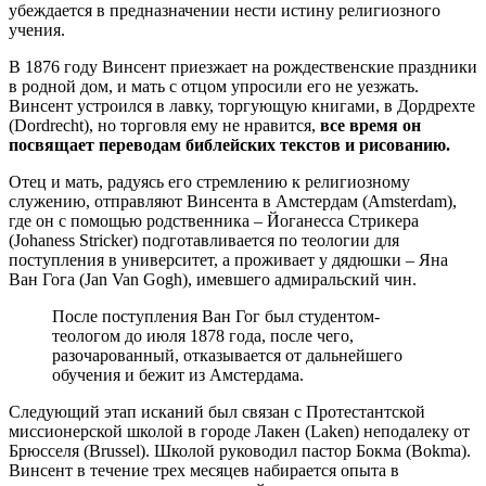
убеждается в предназначении нести истину религиозного
учения.
В 1876 году Винсент приезжает на рождественские праздники
в родной дом, и мать с отцом упросили его не уезжать.
Винсент устроился в лавку, торгующую книгами, в Дордрехте
(Dordrecht), но торговля ему не нравится,
все время он
посвящает переводам библейских текстов и рисованию.
Отец и мать, радуясь его стремлению к религиозному
служению, отправляют Винсента в Амстердам (Amsterdam),
где он с помощью родственника – Йоганесса Стрикера
(Johaness Stricker) подготавливается по теологии для
поступления в университет, а проживает у дядюшки – Яна
Ван Гога (Jan Van Gogh), имевшего адмиральский чин.
После поступления Ван Гог был студентом-
теологом до июля 1878 года, после чего,
разочарованный, отказывается от дальнейшего
обучения и бежит из Амстердама.
Следующий этап исканий был связан с Протестантской
миссионерской школой в городе Лакен (Laken) неподалеку от
Брюсселя (Brussel). Школой руководил пастор Бокма (Bokma).
Винсент в течение трех месяцев набирается опыта в