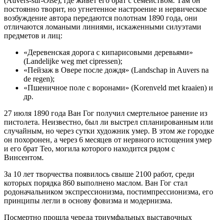
(Auvers-sur-Oise), где живет его брат с семейством. Там он
постоянно творит, но угнетенное настроение и нервическое
возбуждение автора передаются полотнам 1890 года, они
отличаются ломаными линиями, искаженными силуэтами
предметов и лиц:
«Деревенская дорога с кипарисовыми деревьями»
(Landelijke weg met cipressen);
«Пейзаж в Овере после дождя» (Landschap in Auvers na
de regen);
«Пшеничное поле с воронами» (Korenveld met kraaien) и
др.
27 июля 1890 года Ван Гог получил смертельное ранение из
пистолета. Неизвестно, был ли выстрел спланированным или
случайным, но через сутки художник умер. В этом же городке
он похоронен, а через 6 месяцев от нервного истощения умер
и его брат Тео, могила которого находится рядом с
Винсентом.
За 10 лет творчества появилось свыше 2100 работ, среди
которых порядка 860 выполнено маслом. Ван Гог стал
родоначальником экспрессионизма, постимпрессионизма, его
принципы легли в основу фовизма и модернизма.
Посмертно прошла череда триумфальных выставочных