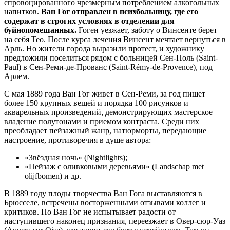
спровоцированного чрезмерным потреблением алкогольных
напитков.
Ван Гог отправлен в психбольницу, где его
содержат в строгих условиях в отделении для
буйнопомешанных.
Гоген уезжает, заботу о Винсенте берет
на себя Тео. После курса лечения Винсент мечтает вернуться в
Арль. Но жители города выразили протест, и художнику
предложили поселиться рядом с больницей Сен-Поль (Saint-
Paul) в Сен-Реми-де-Прованс (Saint-Rémy-de-Provence), под
Арлем.
С мая 1889 года Ван Гог живет в Сен-Реми, за год пишет
более 150 крупных вещей и порядка 100 рисунков и
акварельных произведений, демонстрирующих мастерское
владение полутонами и приемом контраста. Среди них
преобладает пейзажный жанр, натюрморты, передающие
настроение, противоречия в душе автора:
«Звёздная ночь» (Nightlights);
«Пейзаж с оливковыми деревьями» (Landschap met
olijfbomen) и др.
В 1889 году плоды творчества Ван Гога выставляются в
Брюсселе, встречены восторженными отзывами коллег и
критиков. Но Ван Гог не испытывает радости от
наступившего наконец признания, переезжает в Овер-сюр-Уаз