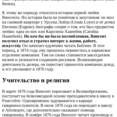
Breton).
К этому же периоду относится история первой любви
Винсента. Но история была не понятная и запутанная: он жил
на съемной квартире у Урсулы Лойер (Ursula Loyer) и её дочки
Евгении (Eugene); биографы спорят о том, кто был предметом
любви: одна из них или Каролина Хаанебик (Carolina
Haanebeek).
Но кем бы ни была возлюбленная, Винсент
получил отказ и утратил интерес к жизни, работе,
искусству.
Он начитает вдумчиво читать Библию. В этот
период, в 1874 году, ему пришлось перевестись в парижское
отделение компании. Там он снова становится завсегдатаем
музеев и увлекается созданием рисунков. Возненавидев
деятельность дилера, он перестает приносить компании доход,
и его увольняют в 1876 году.
Учительство и религия
В марте 1876 года Винсент переезжает в Великобританию,
поступает на безвозмездной основе преподавателем в школу в
Рэмсгейте. Одновременно задумывается о карьере
священнослужителя. В июле 1876 года он переходит в школу
в Айзлворте, где дополнительно оказывает помощь
священнику. В ноябре 1876 года Винсент читает проповедь и