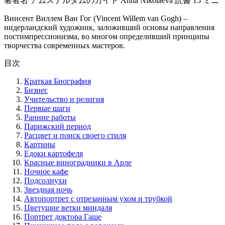
著者名
アムステルダムのガイド Anna Nikolaeva
読書
15 ミニ
Винсент Виллем Ван Гог (Vincent Willem van Gogh) –
нидерландский художник, заложивший основы направления
постимпрессионизма, во многом определивший принципы
творчества современных мастеров.
目次
Краткая Биография
Бизнес
Учительство и религия
Первые шаги
Ранние работы
Парижский период
Расцвет и поиск своего стиля
Картины
Едоки картофеля
Красные виноградники в Арле
Ночное кафе
Подсолнухи
Звездная ночь
Автопортрет с отрезанным ухом и трубкой
Цветущие ветки миндаля
Портрет доктора Гаше