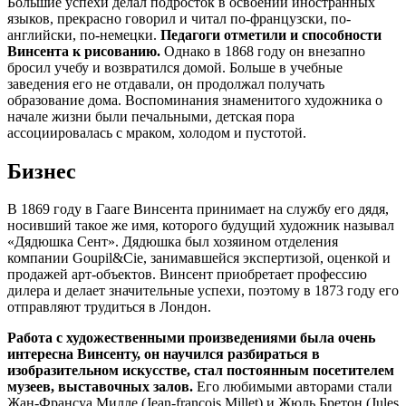
Большие успехи делал подросток в освоении иностранных
языков, прекрасно говорил и читал по-французски, по-
английски, по-немецки.
Педагоги отметили и способности
Винсента к рисованию.
Однако в 1868 году он внезапно
бросил учебу и возвратился домой. Больше в учебные
заведения его не отдавали, он продолжал получать
образование дома. Воспоминания знаменитого художника о
начале жизни были печальными, детская пора
ассоциировалась с мраком, холодом и пустотой.
Бизнес
В 1869 году в Гааге Винсента принимает на службу его дядя,
носивший такое же имя, которого будущий художник называл
«Дядюшка Сент». Дядюшка был хозяином отделения
компании Goupil&Cie, занимавшейся экспертизой, оценкой и
продажей арт-объектов. Винсент приобретает профессию
дилера и делает значительные успехи, поэтому в 1873 году его
отправляют трудиться в Лондон.
Работа с художественными произведениями была очень
интересна Винсенту, он научился разбираться в
изобразительном искусстве, стал постоянным посетителем
музеев, выставочных залов.
Его любимыми авторами стали
Жан-Франсуа Милле (Jean-françois Millet) и Жюль Бретон (Jules