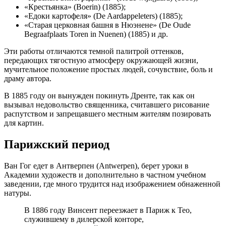
«Крестьянка» (Boerin) (1885);
«Едоки картофеля» (De Aardappeleters) (1885);
«Старая церковная башня в Нюэнене» (De Oude
Begraafplaats Toren in Nuenen) (1885) и др.
Эти работы отличаются темной палитрой оттенков,
передающих тягостную атмосферу окружающей жизни,
мучительное положение простых людей, сочувствие, боль и
драму автора.
В 1885 году он вынужден покинуть Дренте, так как он
вызывал недовольство священника, считавшего рисование
распутством и запрещавшего местным жителям позировать
для картин.
Парижский период
Ван Гог едет в Антверпен (Antwerpen), берет уроки в
Академии художеств и дополнительно в частном учебном
заведении, где много трудится над изображением обнаженной
натуры.
В 1886 году Винсент переезжает в Париж к Тео,
служившему в дилерской конторе,