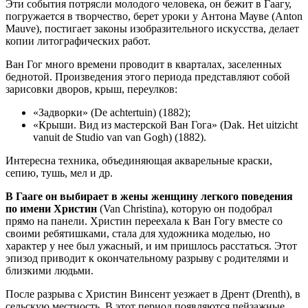
Эти события потрясли молодого человека, он бежит в Гаагу,
погружается в творчество, берет уроки у Антона Мауве (Anton
Mauve), постигает законы изобразительного искусства, делает
копии литографических работ.
Ван Гог много времени проводит в кварталах, заселенных
беднотой. Произведения этого периода представляют собой
зарисовки дворов, крыш, переулков:
«Задворки» (De achtertuin) (1882);
«Крыши. Вид из мастерской Ван Гога» (Dak. Het uitzicht
vanuit de Studio van van Gogh) (1882).
Интересна техника, объединяющая акварельные краски,
сепию, тушь, мел и др.
В Гааге он выбирает в жены женщину легкого поведения
по имени Христин
(Van Christina), которую он подобрал
прямо на панели. Христин переехала к Ван Гогу вместе со
своими ребятишками, стала для художника моделью, но
характер у нее был ужасный, и им пришлось расстаться. Этот
эпизод приводит к окончательному разрыву с родителями и
близкими людьми.
После разрыва с Христин Винсент уезжает в Дрент (Drenth), в
сельскую местность. В этот период появляются пейзажные