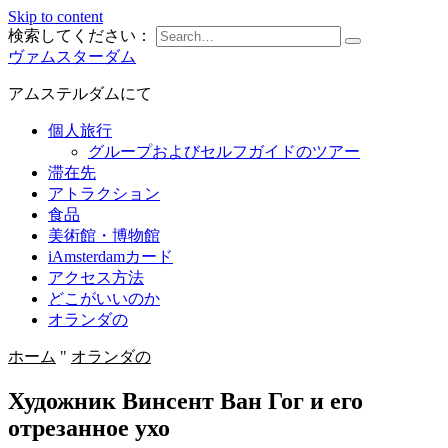
Skip to content
検索してください：
ヴァムスターダム
アムステルダムにて
個人旅行
グループおよびセルフガイドのツアー
滞在先
アトラクション
食品
美術館・博物館
iAmsterdamカード
アクセス方法
どこがいいのか
オランダの
ホーム
"
オランダの
Художник Винсент Ван Гог и его
отрезанное ухо