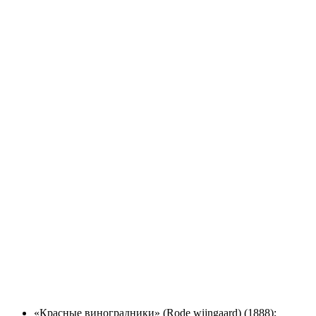
«Красные виноградники» (Rode wijngaard) (1888);