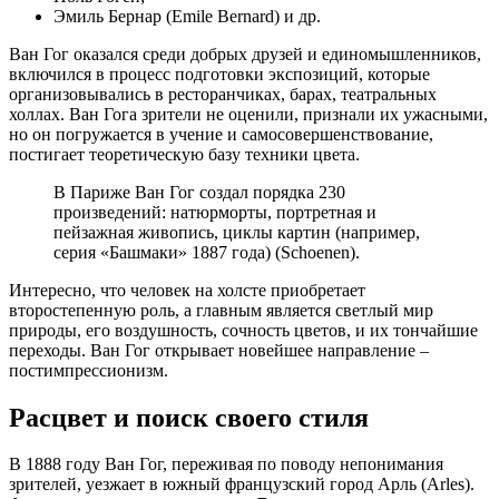
Эмиль Бернар (Emile Bernard) и др.
Ван Гог оказался среди добрых друзей и единомышленников,
включился в процесс подготовки экспозиций, которые
организовывались в ресторанчиках, барах, театральных
холлах. Ван Гога зрители не оценили, признали их ужасными,
но он погружается в учение и самосовершенствование,
постигает теоретическую базу техники цвета.
В Париже Ван Гог создал порядка 230
произведений: натюрморты, портретная и
пейзажная живопись, циклы картин (например,
серия «Башмаки» 1887 года) (Schoenen).
Интересно, что человек на холсте приобретает
второстепенную роль, а главным является светлый мир
природы, его воздушность, сочность цветов, и их тончайшие
переходы. Ван Гог открывает новейшее направление –
постимпрессионизм.
Расцвет и поиск своего стиля
В 1888 году Ван Гог, переживая по поводу непонимания
зрителей, уезжает в южный французский город Арль (Arles).