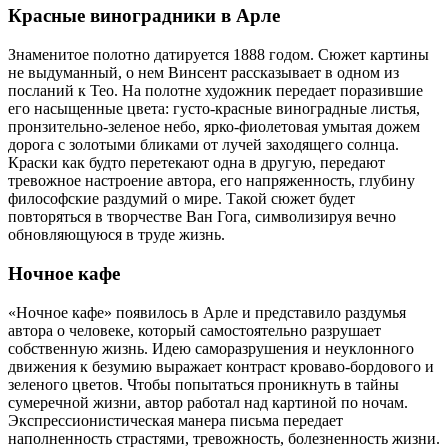
Красные виноградники в Арле
Знаменитое полотно датируется 1888 годом. Сюжет картины
не выдуманный, о нем Винсент рассказывает в одном из
посланий к Тео. На полотне художник передает поразившие
его насыщенные цвета: густо-красные виноградные листья,
пронзительно-зеленое небо, ярко-фиолетовая умытая дожем
дорога с золотыми бликами от лучей заходящего солнца.
Краски как будто перетекают одна в другую, передают
тревожное настроение автора, его напряженность, глубину
философские раздумий о мире. Такой сюжет будет
повторяться в творчестве Ван Гога, символизируя вечно
обновляющуюся в труде жизнь.
Ночное кафе
«Ночное кафе» появилось в Арле и представило раздумья
автора о человеке, который самостоятельно разрушает
собственную жизнь. Идею саморазрушения и неуклонного
движения к безумию выражает контраст кроваво-бордового и
зеленого цветов. Чтобы попытаться проникнуть в тайны
сумеречной жизни, автор работал над картиной по ночам.
Экспрессионистическая манера письма передает
наполненность страстями, тревожность, болезненность жизни.