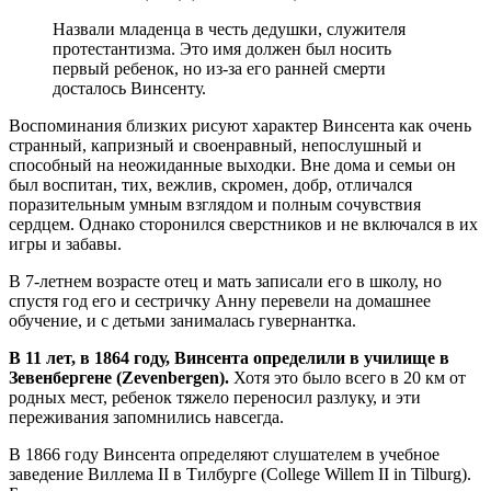
Назвали младенца в честь дедушки, служителя
протестантизма. Это имя должен был носить
первый ребенок, но из-за его ранней смерти
досталось Винсенту.
Воспоминания близких рисуют характер Винсента как очень
странный, капризный и своенравный, непослушный и
способный на неожиданные выходки. Вне дома и семьи он
был воспитан, тих, вежлив, скромен, добр, отличался
поразительным умным взглядом и полным сочувствия
сердцем. Однако сторонился сверстников и не включался в их
игры и забавы.
В 7-летнем возрасте отец и мать записали его в школу, но
спустя год его и сестричку Анну перевели на домашнее
обучение, и с детьми занималась гувернантка.
В 11 лет, в 1864 году, Винсента определили в училище в
Зевенбергене (Zevenbergen).
Хотя это было всего в 20 км от
родных мест, ребенок тяжело переносил разлуку, и эти
переживания запомнились навсегда.
В 1866 году Винсента определяют слушателем в учебное
заведение Виллема II в Тилбурге (College Willem II in Tilburg).