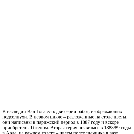
В наследии Ван Гога есть две серии работ, изображающих
подсолнухи. В первом цикле – разложенные на столе цветы,
они написаны в парижский период в 1887 году и вскоре
приобретены Гогеном. Вторая серия появилась в 1888/89 годы
в Арле, на каждом холсте – цветы подсолнечника в вазе.