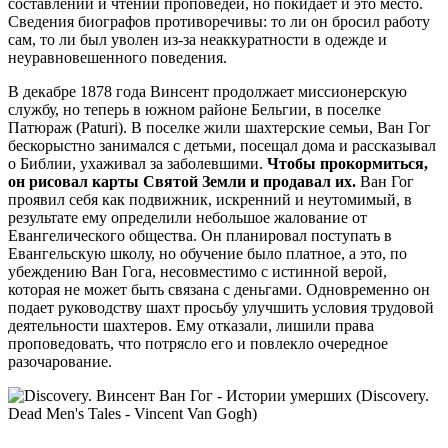
составлении и чтении проповедей, но покидает и это место.
Сведения биографов противоречивы: то ли он бросил работу
сам, то ли был уволен из-за неаккуратности в одежде и
неуравновешенного поведения.
В декабре 1878 года Винсент продолжает миссионерскую
службу, но теперь в южном районе Бельгии, в поселке
Патюраж (Paturi). В поселке жили шахтерские семьи, Ван Гог
бескорыстно занимался с детьми, посещал дома и рассказывал
о Библии, ухаживал за заболевшими.
Чтобы прокормиться,
он рисовал карты Святой Земли и продавал их.
Ван Гог
проявил себя как подвижник, искренний и неутомимый, в
результате ему определили небольшое жалование от
Евангелического общества. Он планировал поступать в
Евангельскую школу, но обучение было платное, а это, по
убеждению Ван Гога, несовместимо с истинной верой,
которая не может быть связана с деньгами. Одновременно он
подает руководству шахт просьбу улучшить условия трудовой
деятельности шахтеров. Ему отказали, лишили права
проповедовать, что потрясло его и повлекло очередное
разочарование.